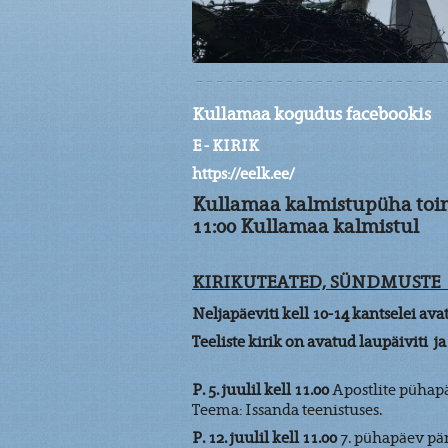
Kullamaa kogudus facebookis
E - KIRIK
https://eelk.ee/
Kullamaa kalmistupüha toimu
11:00 Kullamaa kalmistul
KIRIKUTEATED, SÜNDMUSTE
Neljapäeviti kell 10-14 kantselei a
Teeliste kirik on avatud laupäiviti ja
P. 5. juulil kell 11.00
Apostlite pühap
Teema: Issanda teenistuses.
P. 12. juulil kell 11.00
7. pühapäev pä