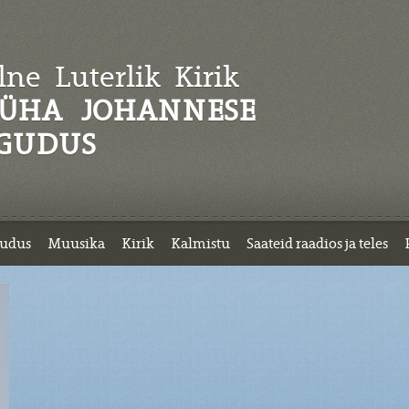
ne Luterlik
Kirik
ÜHA JOHANNESE
GUDUS
udus
Muusika
Kirik
Kalmistu
Saateid raadios ja teles