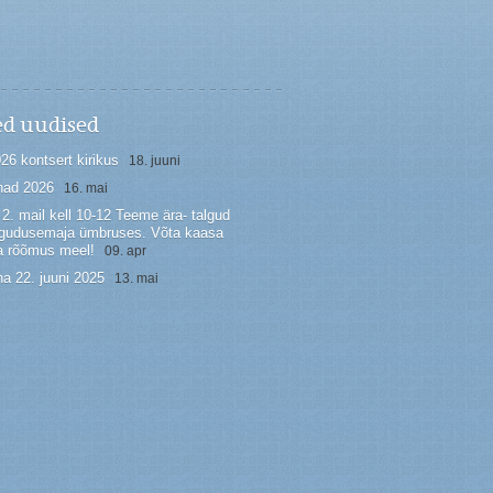
ed uudised
026 kontsert kirikus
18. juuni
had 2026
16. mai
2. mail kell 10-12 Teeme ära- talgud
kogudusemaja ümbruses. Võta kaasa
a rõõmus meel!
09. apr
a 22. juuni 2025
13. mai