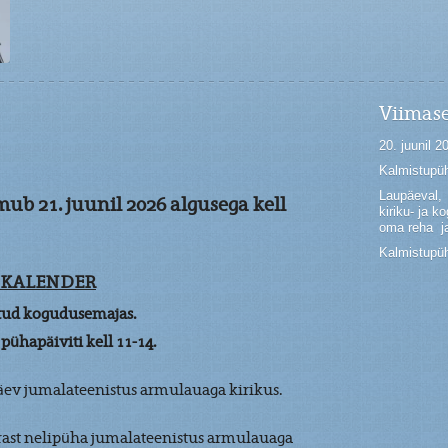
Viimas
20. juunil 2
Kalmistupü
Laupäeval, 
b 21. juunil 2026 algusega kell
kiriku- ja 
oma reha j
Kalmistupüh
 KALENDER
vatud kogudusemajas.
 pühapäiviti kell 11-14.
äev jumalateenistus armulauaga kirikus.
rast nelipüha jumalateenistus armulauaga