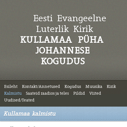
Eesti Evangeelne
Luterlik
Kirik
KULLAMAA PÜHA
JOHANNESE
KOGUDUS
Esileht
Kontakt/Annetused
Kogudus
Muusika
Kirik
Kalmistu
Saateid raadios ja teles
Pildid
Viited
Uudised/Teated
Kullamaa kalmistu