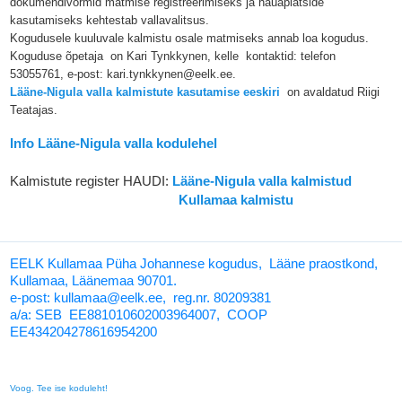
dokumendivormid matmise registreerimiseks ja hauaplatside
kasutamiseks kehtestab vallavalitsus.
Kogudusele kuuluvale kalmistu osale matmiseks annab loa kogudus.
Koguduse õpetaja on Kari Tynkkynen, kelle kontaktid: telefon
53055761, e-post: kari.tynkkynen@eelk.ee.
Lääne-Nigula valla kalmistute kasutamise eeskiri
on avaldatud Riigi
Teatajas.
Info Lääne-Nigula valla kodulehel
Kalmistute register HAUDI:
Lääne-Nigula valla kalmistud
Kullamaa kalmistu
EELK Kullamaa Püha Johannese kogudus, Lääne praostkond,
Kullamaa, Läänemaa 90701.
e-post: kullamaa@eelk.ee,
reg.nr. 80209381
a/a:
SEB EE881010602003964007, COOP
EE434204278616954200
Voog. Tee ise koduleht!