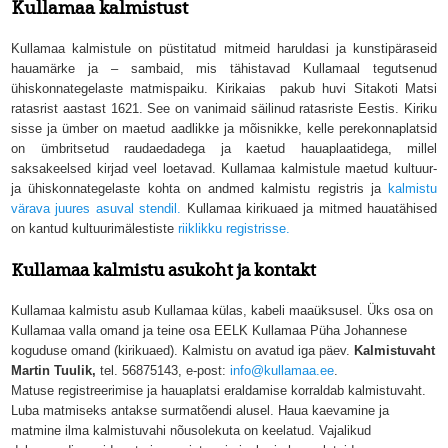
Kullamaa kalmistust
Kullamaa kalmistule on püstitatud mitmeid haruldasi ja kunstipäraseid
hauamärke ja – sambaid, mis tähistavad Kullamaal tegutsenud
ühiskonnategelaste matmispaiku. Kirikaias pakub huvi Sitakoti Matsi
ratasrist aastast 1621. See on vanimaid säilinud ratasriste Eestis. Kiriku
sisse ja ümber on maetud aadlikke ja mõisnikke, kelle perekonnaplatsid
on ümbritsetud raudaedadega ja kaetud hauaplaatidega, millel
saksakeelsed kirjad veel loetavad. Kullamaa kalmistule maetud kultuur-
ja ühiskonnategelaste kohta on andmed kalmistu registris ja
kalmistu
värava juures asuval stendil
.
Kullamaa kirikuaed ja mitmed hauatähised
on kantud kultuurimälestiste
riiklikku registrisse.
Kullamaa kalmistu asukoht ja kontakt
Kullamaa kalmistu asub Kullamaa külas, kabeli maaüksusel. Üks osa on
Kullamaa valla omand ja teine osa EELK Kullamaa Püha Johannese
koguduse omand (kirikuaed). Kalmistu on avatud iga päev.
Kalmistuvaht
Martin Tuulik,
tel. 56875143, e-post:
info@kullamaa.ee
.
Matuse registreerimise ja hauaplatsi eraldamise korraldab kalmistuvaht.
Luba matmiseks antakse surmatõendi alusel. Haua kaevamine ja
matmine ilma kalmistuvahi nõusolekuta on keelatud. Vajalikud