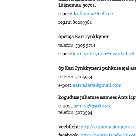
Läänemaa
90701.
e-post:
kullamaa@eelk.ee
reg.nr. 80209381
õpetaja Kari Tynkkynen
telefon:
5305 5761
e-post:
kari.tynkkynen@evankeliset.
õp Kari Tynkkyneni puhkuse ajal ase
telefon: 5105954
e-post:
aarne.latte@gmail.com
koguduse juhatuse esimees Ants Li
e-post:
antslipu@gmail.com
telefon: 5273594
veebileht:
http://kullamaakogudus.e
facebook:
https://www.facebook.c