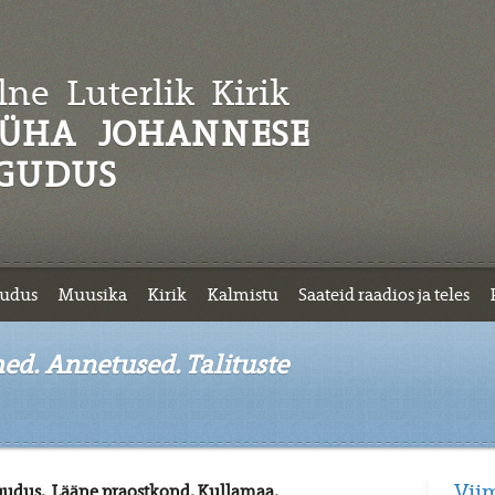
ne Luterlik
Kirik
ÜHA JOHANNESE
GUDUS
udus
Muusika
Kirik
Kalmistu
Saateid raadios ja teles
d. Annetused. Talituste
Vii
udus, Lääne praostkond,
Kullamaa,