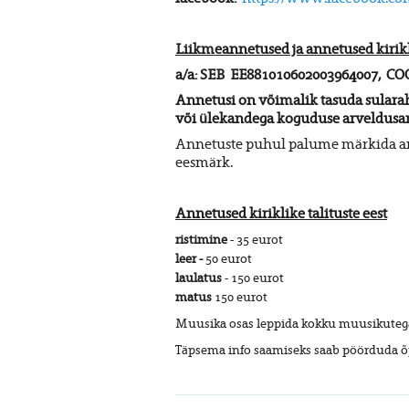
Liikmeannetused ja annetused kirikli
a/a: SEB EE881010602003964007,
COO
Annetusi on võimalik tasuda sularah
või ülekandega koguduse arveldusar
Annetuste puhul palume märkida an
eesmärk
.
Annetused kiriklike talituste eest
ristimine
- 35 eurot
leer
-
50 eurot
laulatus
- 150 eurot
matus
150 eurot
Muusika osas leppida kokku muusikutega
Täpsema info saamiseks saab pöörduda õ