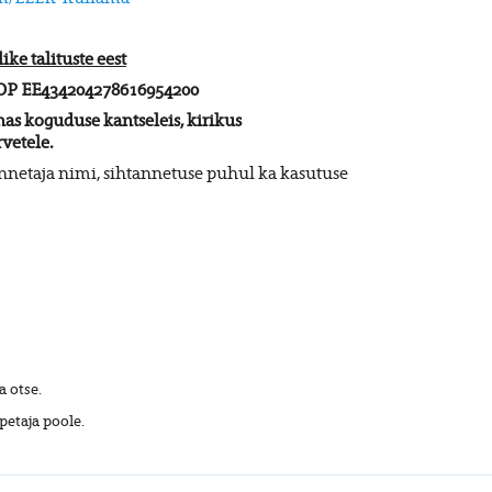
ke talituste eest
P EE434204278616954200
as koguduse kantseleis, kirikus
vetele
.
netaja nimi, sihtannetuse puhul ka kasutuse
 otse.
petaja poole.