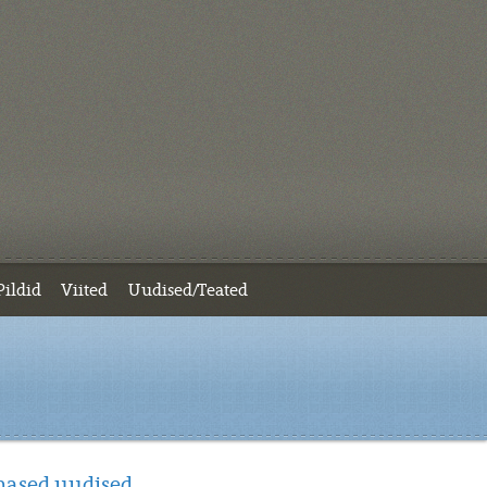
Pildid
Viited
Uudised/Teated
mased uudised