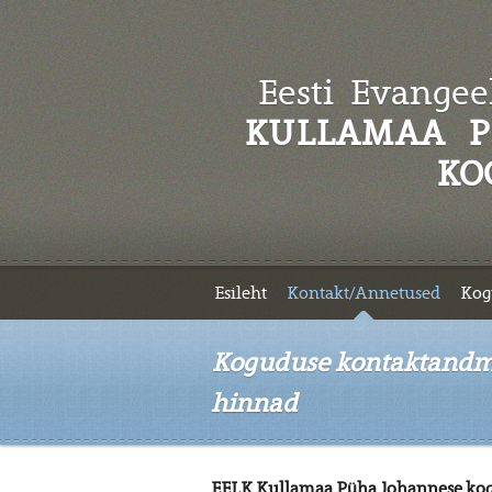
Eesti Evangeel
KULLAMAA P
KO
Esileht
Kontakt/Annetused
Kog
Koguduse kontaktandme
hinnad
EELK Kullamaa Püha Johannese kog