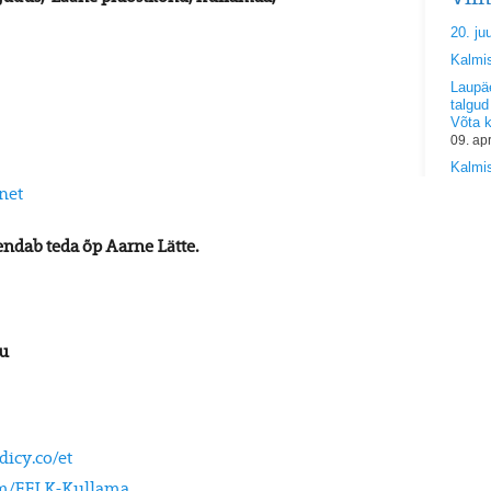
20. ju
Kalmi
Laupäe
talgud
Võta 
09. ap
Kalmis
net
ndab teda õp Aarne Lätte.
pu
dicy.co/et
om/EELK-Kullama