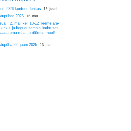
unil 2026 kontsert kirikus
18. juuni
stupühad 2026
16. mai
val, 2. mail kell 10-12 Teeme ära-
 kiriku- ja kogudusemaja ümbruses.
kaasa oma reha ja rõõmus meel!
r
tupüha 22. juuni 2025
13. mai