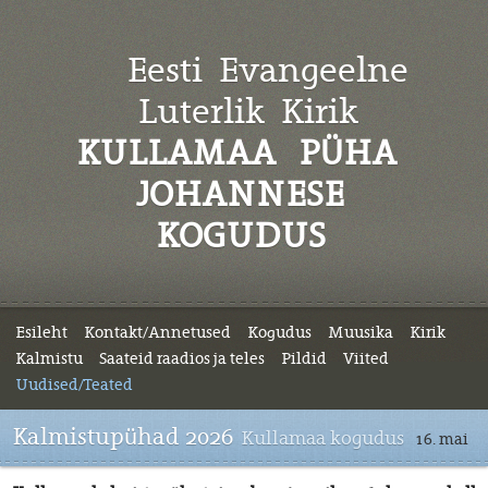
Eesti Evangeelne
Luterlik
Kirik
KULLAMAA PÜHA
JOHANNESE
KOGUDUS
Esileht
Kontakt/Annetused
Kogudus
Muusika
Kirik
Kalmistu
Saateid raadios ja teles
Pildid
Viited
Uudised/Teated
Kalmistupühad 2026
Kullamaa kogudus
16. mai