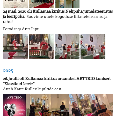
24 mail. 2026 oli Kullamaa kirikus Nelipüha jumalateenistus
ja leeripüha.
Soovime uuele koguduse liikmetele armu ja
rahu!
Fotod tegi Ants Lipu
2025
26. juulil oli Kullamaa kirikus ansambel ART TRIO kontsert
"Klassikud Jazziz"
Aitäh Katre Kullerile piltide eest.