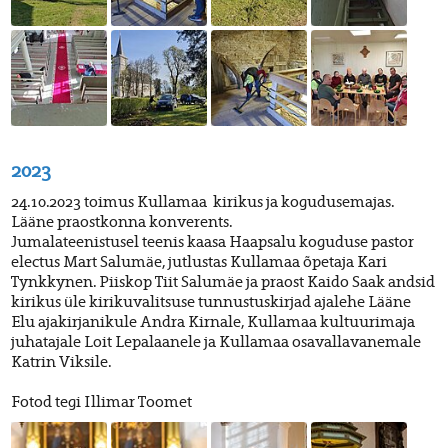
2023
24.10.2023 toimus Kullamaa kirikus ja kogudusemajas.
Lääne praostkonna konverents.
Jumalateenistusel teenis kaasa Haapsalu koguduse pastor
electus Mart Salumäe, jutlustas Kullamaa õpetaja Kari
Tynkkynen. Piiskop Tiit Salumäe ja praost Kaido Saak andsid
kirikus üle kirikuvalitsuse tunnustuskirjad ajalehe Lääne
Elu ajakirjanikule Andra Kirnale, Kullamaa kultuurimaja
juhatajale Loit Lepalaanele ja Kullamaa osavallavanemale
Katrin Viksile.
Fotod tegi Illimar Toomet