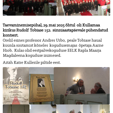
Taevaminemisepühal, 29. mai 2025 õhtul oli Kullamaa
kirikus Rudolf Tobiase 152. sünniaastapäevale pühendatud
kontsert.
Orelil esines professor Andres Uibo, peale Tobiase haual
küünla süütamist kõneles kogudusemajas õpetaja Aarne
Hiob. Külas olid eestpalvekoguduse EELK Rapla Maarja
Magdaleena koguduse inimesed.
Aitäh Katre Kullerile piltide eest.