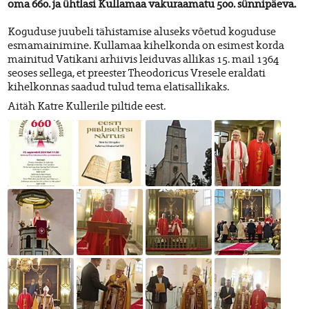
oma 660. ja ühtlasi Kullamaa vakuraamatu 500. sünnipäeva.
Koguduse juubeli tähistamise aluseks võetud koguduse
esmamainimine. Kullamaa kihelkonda on esimest korda
mainitud Vatikani arhiivis leiduvas allikas 15. mail 1364
seoses sellega, et preester Theodoricus Vresele eraldati
kihelkonnas saadud tulud tema elatisallikaks.
Aitäh Katre Kullerile piltide eest.