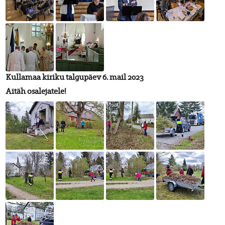
Kullamaa kiriku talgupäev 6. mail 2023
Aitäh osalejatele!