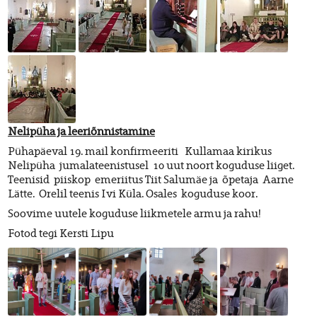
Nelipüha ja leeriõnnistamine
Pühapäeval 19. mail konfirmeeriti Kullamaa kirikus
Nelipüha jumalateenistusel 10 uut noort koguduse liiget.
Teenisid piiskop emeriitus Tiit Salumäe ja õpetaja Aarne
Lätte. Orelil teenis Ivi Küla. Osales koguduse koor.
Soovime uutele koguduse liikmetele armu ja rahu!
Fotod tegi Kersti Lipu