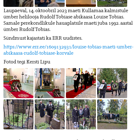
Laupäeval, 14. oktoobril 2023 maeti Kullamaa kalmistule
ümber helilooja Rudolf Tobiase abikaasa Louise Tobias.
Samale perekondlikule hauaplatsile maeti juba 1992. aastal
ümber Rudolf Tobias.
Sündmust kajastati ka ERR uudistes.
https://www.err.ee/1609132931/louise-tobias-maeti-umber-
abikaasa-rudolf-tobiase-korvale
Fotod tegi Kersti Lipu