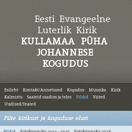
Eesti Evangeelne
Luterlik
Kirik
KULLAMAA PÜHA
JOHANNESE
KOGUDUS
Esileht
Kontakt/Annetused
Kogudus
Muusika
Kirik
Kalmistu
Saateid raadios ja teles
Pildid
Viited
Uudised/Teated
Pilte kirikust ja koguduse elu
st
Pildid
Fotokroonika 2019 - 2020
Fotokroonika 2018