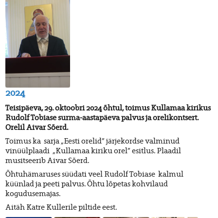
2024
Teisipäeva, 29. oktoobri 2024 õhtul, toimus Kullamaa kirikus
Rudolf Tobiase surma-aastapäeva palvus ja orelikontsert.
Orelil Aivar Sõerd.
Toimus ka sarja „Eesti orelid” järjekordse valminud
vinüülplaadi „Kullamaa kiriku orel” esitlus. Plaadil
musitseerib Aivar Sõerd.
Õhtuhämaruses süüdati veel Rudolf Tobiase kalmul
küünlad ja peeti palvus. Õhtu lõpetas kohvilaud
kogudusemajas.
Aitäh Katre Kullerile piltide eest.