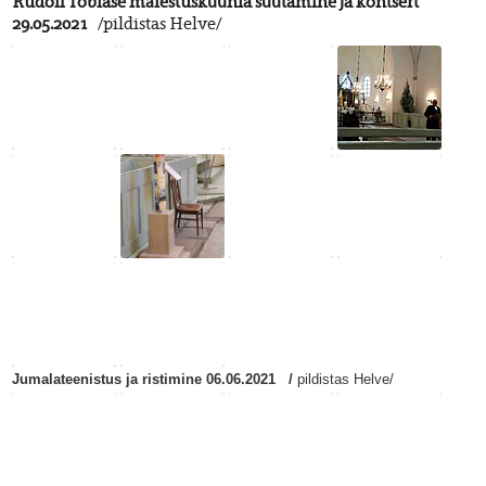
Rudolf Tobiase mälestusküünla süütamine ja kontsert
29.05.2021
/pildistas Helve/
Jumalateenistus ja ristimine 06.06.2021 /
pildistas Helve/