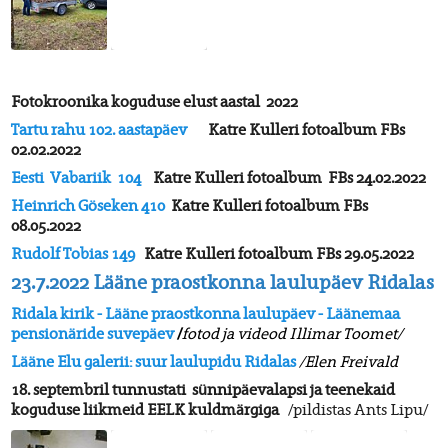
Fotokroonika koguduse elust aastal
2022
Tartu rahu 102. aastapäev
Katre Kulleri fotoalbum FBs
02.02.2022
Eesti Vabariik 104
Katre Kulleri fotoalbum FBs 24.02.2022
Heinrich Göseken 410
Katre Kulleri fotoalbum FBs
08.05.2022
Rudolf Tobias 149
Katre Kulleri fotoalbum FBs 29.05.2022
23.7.2022 Lääne praostkonna laulupäev Ridalas
Ridala kirik - Lääne praostkonna laulupäev - Läänemaa
pensionäride suvepäev
/
fotod ja videod Illimar Toomet/
Lääne Elu galerii: suur laulupidu Ridalas
/
Elen Freivald
18. septembril tunnustati sünnipäevalapsi ja teenekaid
koguduse liikmeid EELK kuldmärgiga
/pildistas Ants Lipu/