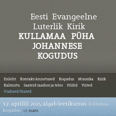
Eesti Evangeelne
Luterlik
Kirik
KULLAMAA PÜHA
JOHANNESE
KOGUDUS
Esileht
Kontakt/Annetused
Kogudus
Muusika
Kirik
Kalmistu
Saateid raadios ja teles
Pildid
Viited
Uudised/Teated
17. aprillil 2025 algab leerikursus
Kullamaa
kogudus
17. märts