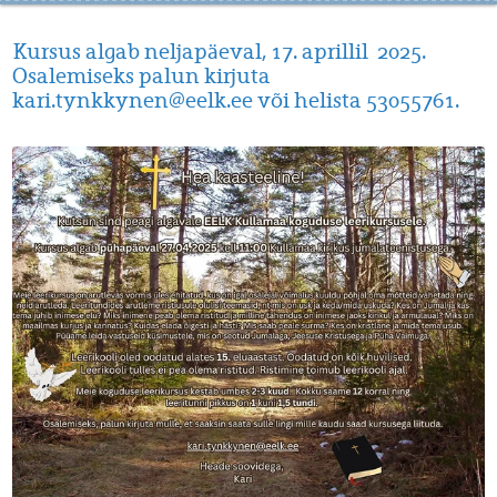
Kursus algab neljapäeval, 17. aprillil 2025.
Osalemiseks palun kirjuta
kari.tynkkynen@eelk.ee või helista 53055761.