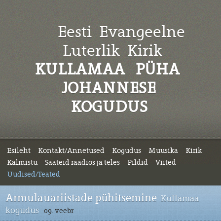
Eesti Evangeelne
Luterlik
Kirik
KULLAMAA PÜHA
JOHANNESE
KOGUDUS
Esileht
Kontakt/Annetused
Kogudus
Muusika
Kirik
Kalmistu
Saateid raadios ja teles
Pildid
Viited
Uudised/Teated
Armulauariistade pühitsemine
Kullamaa
kogudus
09. veebr