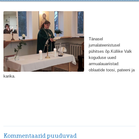
Tänasel
jumalateenistusel
pühitses õp.Küllike Valk
koguduse uued
armualauariistad:
oblaatide toosi, pateeni ja
karika.
Kommentaarid puuduvad