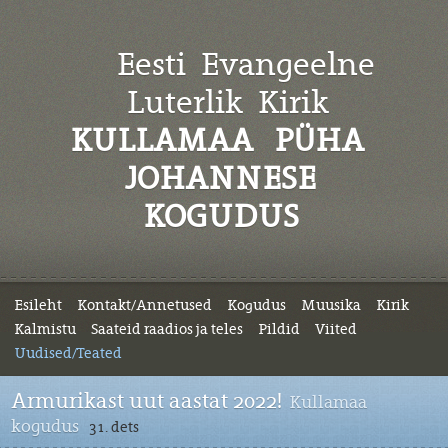
Eesti Evangeelne
Luterlik
Kirik
KULLAMAA PÜHA
JOHANNESE
KOGUDUS
Esileht
Kontakt/Annetused
Kogudus
Muusika
Kirik
Kalmistu
Saateid raadios ja teles
Pildid
Viited
Uudised/Teated
Armurikast uut aastat 2022!
Kullamaa
kogudus
31. dets