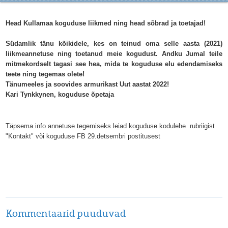
Head Kullamaa koguduse liikmed ning head sõbrad ja toetajad!
Südamlik tänu kõikidele, kes on teinud oma selle aasta (2021)
liikmeannetuse ning toetanud meie kogudust. Andku Jumal teile
mitmekordselt tagasi see hea, mida te koguduse elu edendamiseks
teete ning tegemas olete!
Tänumeeles ja soovides armurikast Uut aastat 2022!
Kari Tynkkynen, koguduse õpetaja
Täpsema info annetuse tegemiseks leiad koguduse kodulehe rubriigist
"Kontakt" või koguduse FB 29.detsembri postitusest
Kommentaarid puuduvad