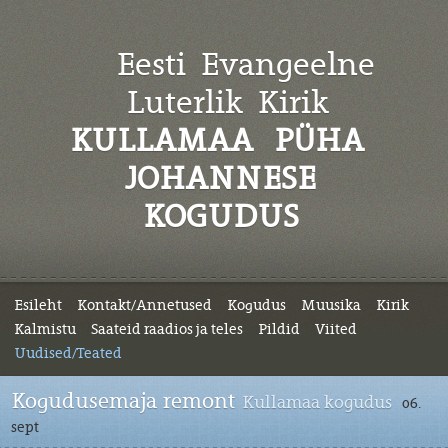
Eesti Evangeelne
Luterlik
Kirik
KULLAMAA PÜHA
JOHANNESE
KOGUDUS
Esileht
Kontakt/Annetused
Kogudus
Muusika
Kirik
Kalmistu
Saateid raadios ja teles
Pildid
Viited
Uudised/Teated
Kogudusemaja remont
Kullamaa kogudus
06.
sept