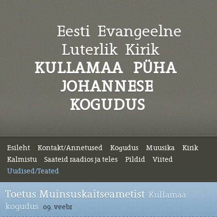
Eesti Evangeelne
Luterlik
Kirik
KULLAMAA PÜHA
JOHANNESE
KOGUDUS
Esileht
Kontakt/Annetused
Kogudus
Muusika
Kirik
Kalmistu
Saateid raadios ja teles
Pildid
Viited
Uudised/Teated
Toetus Muinsuskaitseametist
Kullamaa
kogudus
09. veebr