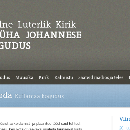
ne Luterlik
Kirik
ÜHA JOHANNESE
GUDUS
udus
Muusika
Kirik
Kalmistu
Saateid raadios ja teles
orda
Kullamaa kogudus
Vii
õsist askeldamist ja plaanitud tööd said tehtud.
20. ju
mesi, kes võtsid vaevaks osaleda laupäeval kiriku