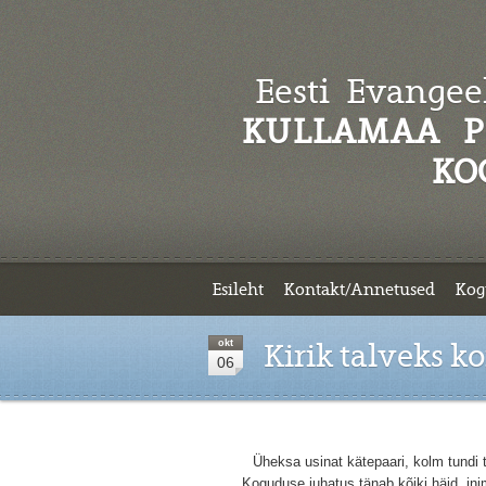
Eesti Evangeel
KULLAMAA P
KO
Esileht
Kontakt/Annetused
Kog
okt
Kirik talveks k
06
Üheksa usinat kätepaari, kolm tundi t
Koguduse juhatus tänab kõiki häid ini