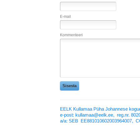
E-mail
Kommenteeri
EELK Kullamaa Püha Johannese kogud
e-post: kullamaa@eelk.ee,
reg.nr. 80
a/a:
SEB EE881010602003964007, C