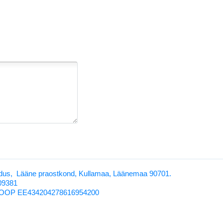
us, Lääne praostkond, Kullamaa, Läänemaa 90701.
209381
OOP EE434204278616954200