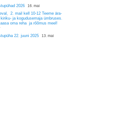
stupühad 2026
16. mai
val, 2. mail kell 10-12 Teeme ära-
 kiriku- ja kogudusemaja ümbruses.
kaasa oma reha ja rõõmus meel!
r
tupüha 22. juuni 2025
13. mai