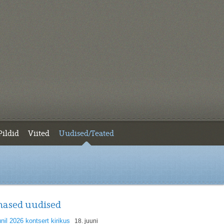
Pildid
Viited
Uudised/Teated
mased uudised
unil 2026 kontsert kirikus
18. juuni