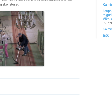
giskoristusel.
Kalmi
Laupäe
talgud
Võta 
09. ap
Kalmis
RSS