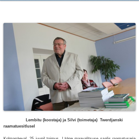
Lembitu (koostaja) ja Silvi (toimetaja) Twerdjanski
raamatuesitlusel
Kolmapäeval, 25 juunil toimus Lääne maavalitsuse saalis raamatusarja