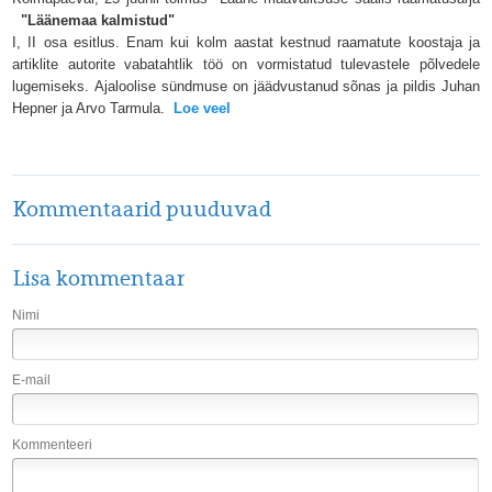
"Läänem
aa kalmistud"
I,
II
osa esitlus. Enam kui kolm aastat kestnud raamatute koostaja ja
artiklite autorite vabatahtlik töö on vormistatud tulevastele põlvedele
lugemiseks.
Ajaloolise sündmuse on jäädvustanud sõnas ja pildis Juhan
Hepner ja Arvo Tarmula.
Loe veel
Kommentaarid puuduvad
Lisa kommentaar
Nimi
E-mail
Kommenteeri