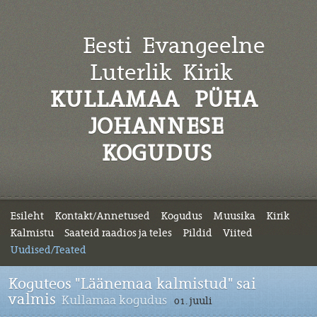
Eesti Evangeelne
Luterlik
Kirik
KULLAMAA PÜHA
JOHANNESE
KOGUDUS
Esileht
Kontakt/Annetused
Kogudus
Muusika
Kirik
Kalmistu
Saateid raadios ja teles
Pildid
Viited
Uudised/Teated
Koguteos "Läänemaa kalmistud" sai
valmis
Kullamaa kogudus
01. juuli