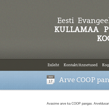
Eesti Evangeel
KULLAMAA P
KO
Esileht
Kontakt/Annetused
Kog
nov
Arve COOP pan
17
Avasime arve ka COOP pangas. Arveldusar