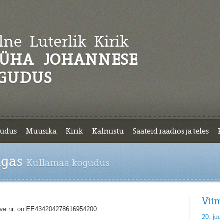
ne Luterlik
Kirik
ÜHA JOHANNESE
GUDUS
udus
Muusika
Kirik
Kalmistu
Saateid raadios ja teles
gas
Kullamaa kogudus
Vii
ve nr. on EE434204278616954200.
20. ju