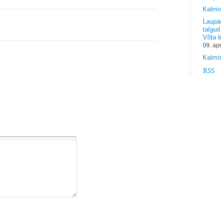
Kalmi
Laupäe
talgud
Võta 
09. ap
Kalmis
RSS