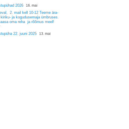
stupühad 2026
16. mai
val, 2. mail kell 10-12 Teeme ära-
 kiriku- ja kogudusemaja ümbruses.
kaasa oma reha ja rõõmus meel!
r
tupüha 22. juuni 2025
13. mai