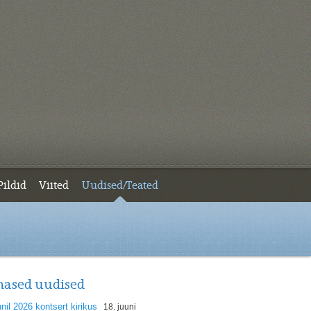
Pildid
Viited
Uudised/Teated
mased uudised
unil 2026 kontsert kirikus
18. juuni