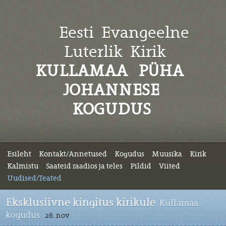
Eesti Evangeelne
Luterlik
Kirik
KULLAMAA PÜHA
JOHANNESE
KOGUDUS
Esileht
Kontakt/Annetused
Kogudus
Muusika
Kirik
Kalmistu
Saateid raadios ja teles
Pildid
Viited
Uudised/Teated
Eksklusiivne kingitus kirikule
Kullamaa
kogudus
28. nov