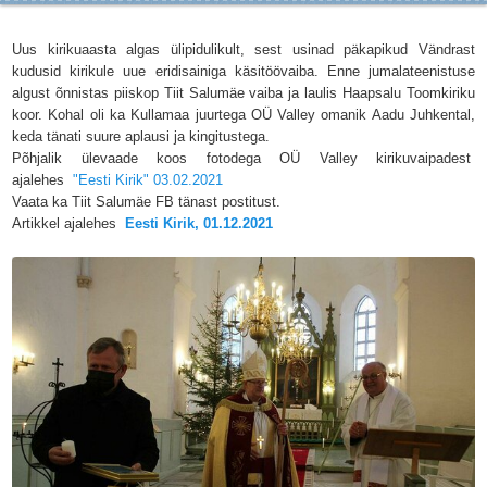
Uus kirikuaasta algas ülipidulikult, sest usinad päkapikud Vändrast
kudusid kirikule uue eridisainiga käsitöövaiba. Enne jumalateenistuse
algust õnnistas piiskop Tiit Salumäe vaiba ja laulis Haapsalu Toomkiriku
koor. Kohal oli ka Kullamaa juurtega OÜ Valley omanik Aadu Juhkental,
keda tänati suure aplausi ja kingitustega.
Põhjalik ülevaade koos fotodega OÜ Valley kirikuvaipadest
ajalehes
"Eesti Kirik" 03.02.2021
Vaata ka Tiit Salumäe FB tänast postitust.
Artikkel ajalehes
Eesti Kirik, 01.12.2021