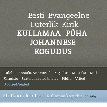
Eesti Evangeelne
Luterlik
Kirik
KULLAMAA PÜHA
JOHANNESE
KOGUDUS
Esileht
Kontakt/Annetused
Kogudus
Muusika
Kirik
Kalmistu
Saateid raadios ja teles
Pildid
Viited
Uudised/Teated
Eliitkoori kontsert
Kullamaa kogudus
29. aug