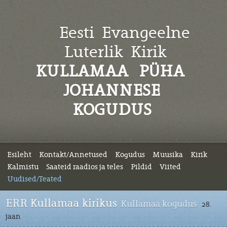
Eesti Evangeelne
Luterlik
Kirik
KULLAMAA PÜHA
JOHANNESE
KOGUDUS
Esileht
Kontakt/Annetused
Kogudus
Muusika
Kirik
Kalmistu
Saateid raadios ja teles
Pildid
Viited
Uudised/Teated
ERR Kullamaa kirikus
Kullamaa kogudus
28.
jaan