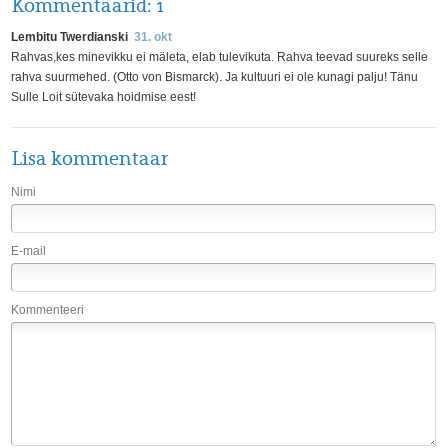
Kommentaarid:
1
Lembitu Twerdianski
31. okt
Rahvas,kes minevikku ei mäleta, elab tulevikuta. Rahva teevad suureks selle
rahva suurmehed. (Otto von Bismarck). Ja kultuuri ei ole kunagi palju! Tänu
Sulle Loit sütevaka hoidmise eest!
Lisa kommentaar
Nimi
E-mail
Kommenteeri