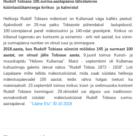
Rudolf Tobiase 100.surma-aastapäeva tähistamine
küünlasüütamisega kirikus ja kalmistul
Helilooja Rudolf Tobiase mälestust on Kullamaal väga kalliks peetud.
Ajalooliselt on 29.mai paiku Tobiasele pühendatud laulupidusid,
100.sünnipäeval pandi mälestuskivi ja 140-ndal graniitpink. Kirikus on
kõlanud lugematu arv kontserte ja esinemisi - eriti neil aastail, kui sünni-
ja surmapäeva number on olnud suur ja ümmargune.
2018.aasta, kus Rudolf Tobiase sünnist möödus 145 ja surmast 100
aastat, on olnud jälle Tobiase aasta.
9.juunil toimus Kunsti- ja
muusikapidu "Helisev Kullamaa". Maist - septembrini oli Kullamaa
kultuurimaja galeriis üleval näitus "Rudolf Tobias 1873 - 1918". Loit
Lepalaane mõte tellida mälestusküünal, mida saab süüdata helilooja
mälestuspäevadel 100 aastat, leidis rahva hulgas toetust ka
materiaalselt. 23.septembril toimus kirikus koori- ja orelimuusika kontsert
Rudolf Tobiase loomingust. 29.oktoobril sai alguse uus traditsioon:
esmakordselt süüdati mälestusküünal Rudolf Tobiase surma-
aastapäeval.
"Lääne Elu" 30.10.2018