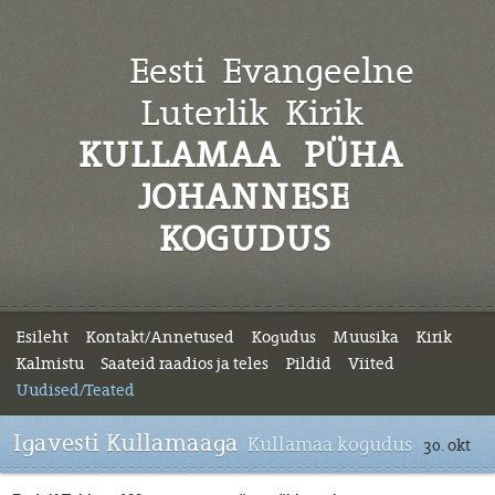
Eesti Evangeelne
Luterlik
Kirik
KULLAMAA PÜHA
JOHANNESE
KOGUDUS
Esileht
Kontakt/Annetused
Kogudus
Muusika
Kirik
Kalmistu
Saateid raadios ja teles
Pildid
Viited
Uudised/Teated
Igavesti Kullamaaga
Kullamaa kogudus
30. okt