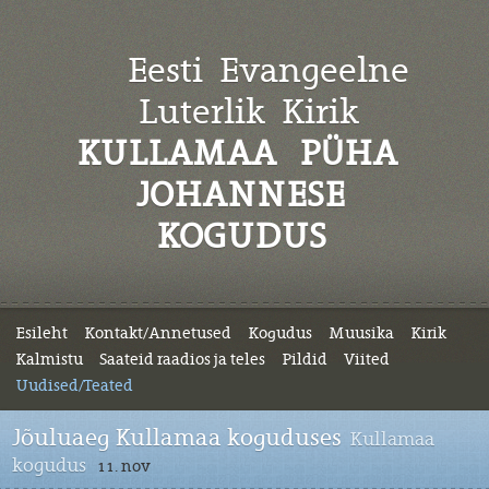
Eesti Evangeelne
Luterlik
Kirik
KULLAMAA PÜHA
JOHANNESE
KOGUDUS
Esileht
Kontakt/Annetused
Kogudus
Muusika
Kirik
Kalmistu
Saateid raadios ja teles
Pildid
Viited
Uudised/Teated
Jõuluaeg Kullamaa koguduses
Kullamaa
kogudus
11. nov