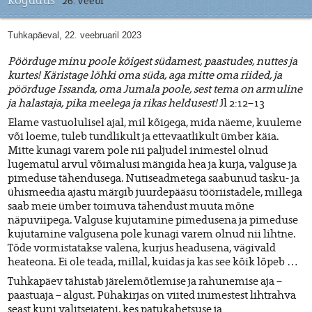
kogudus
26. veebr
Tuhkapäeval, 22. veebruaril 2023
Pöörduge minu poole kõigest südamest, paastudes, nuttes ja
kurtes! Käristage lõhki oma süda, aga mitte oma riided, ja
pöörduge Issanda, oma Jumala poole, sest tema on armuline
ja halastaja, pika meelega ja rikas heldusest!
Jl 2:12–13
Elame vastuolulisel ajal, mil kõigega, mida näeme, kuuleme
või loeme, tuleb tundlikult ja ettevaatlikult ümber käia.
Mitte kunagi varem pole nii paljudel inimestel olnud
lugematul arvul võimalusi mängida hea ja kurja, valguse ja
pimeduse tähendusega. Nutiseadmetega saabunud tasku- ja
ühismeedia ajastu märgib juurdepääsu tööriistadele, millega
saab meie ümber toimuva tähendust muuta mõne
näpuviipega. Valguse kujutamine pimedusena ja pimeduse
kujutamine valgusena pole kunagi varem olnud nii lihtne.
Tõde vormistatakse valena, kurjus headusena, vägivald
heateona. Ei ole teada, millal, kuidas ja kas see kõik lõpeb …
Tuhkapäev tähistab järelemõtlemise ja rahunemise aja –
paastuaja – algust. Pühakirjas on viited inimestest lihtrahva
seast kuni valitsejateni, kes patukahetsuse ja