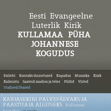
Eesti Evangeelne
Luterlik
Kirik
KULLAMAA PÜHA
JOHANNESE
KOGUDUS
Esileht
Kontakt/Annetused
Kogudus
Muusika
Kirik
Kalmistu
Saateid raadios ja teles
Pildid
Viited
Uudised/Teated
KARJASEKIRI PALVEPÄEVAKS JA
PAASTUAJA ALGUSEKS
Kullamaa