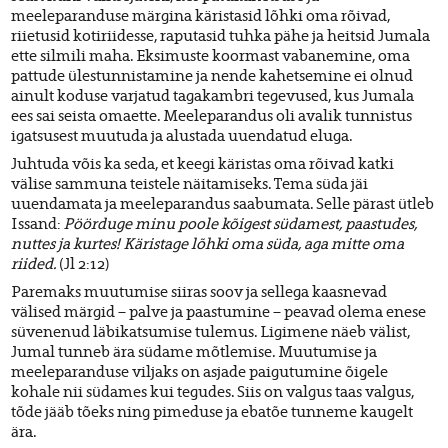
meeleparanduse märgina käristasid lõhki oma rõivad,
riietusid kotiriidesse, raputasid tuhka pähe ja heitsid Jumala
ette silmili maha. Eksimuste koormast vabanemine, oma
pattude ülestunnistamine ja nende kahetsemine ei olnud
ainult koduse varjatud tagakambri tegevused, kus Jumala
ees sai seista omaette. Meeleparandus oli avalik tunnistus
igatsusest muutuda ja alustada uuendatud eluga.
Juhtuda võis ka seda, et keegi käristas oma rõivad katki
välise sammuna teistele näitamiseks. Tema süda jäi
uuendamata ja meeleparandus saabumata. Selle pärast ütleb
Issand:
Pöörduge minu poole kõigest südamest, paastudes,
nuttes ja kurtes! Käristage lõhki oma süda, aga mitte oma
riided.
(Jl 2:12)
Paremaks muutumise siiras soov ja sellega kaasnevad
välised märgid – palve ja paastumine – peavad olema enese
süvenenud läbikatsumise tulemus. Ligimene näeb välist,
Jumal tunneb ära südame mõtlemise. Muutumise ja
meeleparanduse viljaks on asjade paigutumine õigele
kohale nii südames kui tegudes. Siis on valgus taas valgus,
tõde jääb tõeks ning pimeduse ja ebatõe tunneme kaugelt
ära.