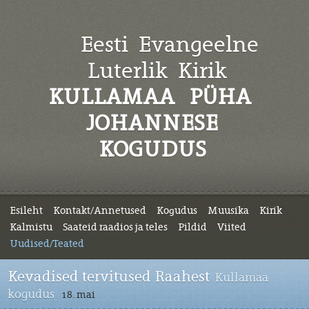
Eesti Evangeelne
Luterlik
Kirik
KULLAMAA PÜHA
JOHANNESE
KOGUDUS
Esileht
Kontakt/Annetused
Kogudus
Muusika
Kirik
Kalmistu
Saateid raadios ja teles
Pildid
Viited
Uudised/Teated
Kevadised tervitused Raahest
Kullamaa
kogudus
18. mai