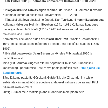
Eesti Piibel 300: juubeliaasta konverents Kullamaal 10.10.2020.
Kiri algab kirikust, rahvas algab raamatust!
Piiskop Tiit Salumäe ülevaade
Kullamaal toimunud piibliaasta konverentsist 10.10.2020.
Tänast piiblipäeva alustasime õpetaja Kari Tynkkyneni
hommikupalvusega
Kullamaa kiriku ees Heinrich Gösekeni (1641 - 1681 Kullamaa koguduse
pastor) ja Heinrich Gutsleffi (1710 - 1747 Kullamaa koguduse pastor)
mälestuskivide juures.
Konverentsi ettekande pidas
dr Szilard Tibor Toth
- Wastne Testament kui
Tartu kirjakeele alustala: mõningaid detaile Eesti piiblitõlke ajaloost (1686-
1905).
Piibliseltsi peasekretär
Jaan Bärenson
kõneles Piibliaastast 2020 ja
piiblitõlkimisest.
Mina (
Tiit Salumäe)
lugesin ette 30. septembril Tallinnas Juubelipiibli
koostöökogu pöördumise Eesti rahva poole ja mõtisklesin
Piibli ajaloo üle
Eesti kultuuris
.
Täna jätkame pastorite Gösekeni, Gutsleffi, krahv Zinzendorfi ja teiste
eelkäijate väsimatut tööd ja soovime anda eesti rahvale uue sajandi Piibli
hiljemalt aastaks 2039.
Juhtigu Jumal meie mõtteid ja andku õnnistus meie plaanidele.