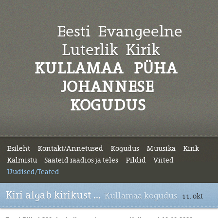
Eesti Evangeelne
Luterlik
Kirik
KULLAMAA PÜHA
JOHANNESE
KOGUDUS
Esileht
Kontakt/Annetused
Kogudus
Muusika
Kirik
Kalmistu
Saateid raadios ja teles
Pildid
Viited
Uudised/Teated
Kiri algab kirikust ...
Kullamaa kogudus
11. okt