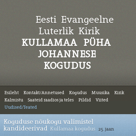
Eesti Evangeelne
Luterlik
Kirik
KULLAMAA PÜHA
JOHANNESE
KOGUDUS
Esileht
Kontakt/Annetused
Kogudus
Muusika
Kirik
Kalmistu
Saateid raadios ja teles
Pildid
Viited
Uudised/Teated
Koguduse nõukogu valimistel
kandideerivad
Kullamaa kogudus
25. jaan