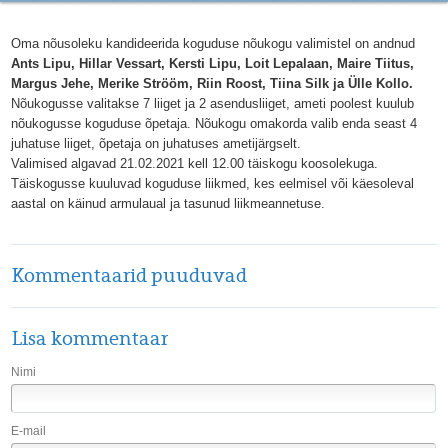
Oma nõusoleku kandideerida koguduse nõukogu valimistel on andnud
Ants Lipu, Hillar Vessart, Kersti Lipu, Loit Lepalaan, Maire Tiitus,
Margus Jehe, Merike Strööm, Riin Roost, Tiina Silk ja Ülle Kollo.
Nõukogusse valitakse 7 liiget ja 2 asendusliiget, ameti poolest kuulub
nõukogusse koguduse õpetaja. Nõukogu omakorda valib enda seast 4
juhatuse liiget, õpetaja on juhatuses ametijärgselt.
Valimised algavad 21.02.2021 kell 12.00 täiskogu koosolekuga.
Täiskogusse kuuluvad koguduse liikmed, kes eelmisel või käesoleval
aastal on käinud armulaual ja tasunud liikmeannetuse.
Kommentaarid puuduvad
Lisa kommentaar
Nimi
E-mail