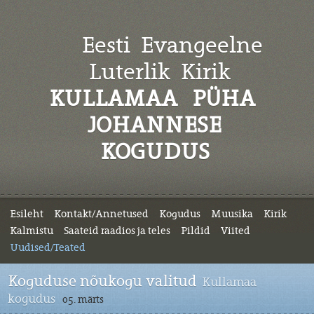
Eesti Evangeelne
Luterlik
Kirik
KULLAMAA PÜHA
JOHANNESE
KOGUDUS
Esileht
Kontakt/Annetused
Kogudus
Muusika
Kirik
Kalmistu
Saateid raadios ja teles
Pildid
Viited
Uudised/Teated
Koguduse nõukogu valitud
Kullamaa
kogudus
05. märts