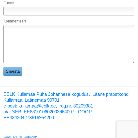
E-mail
Kommenteeri
EELK Kullamaa Püha Johannese kogudus, Lääne praostkond,
Kullamaa, Läänemaa 90701.
e-post: kullamaa@eelk.ee,
reg.nr. 80209381
a/a:
SEB EE881010602003964007, COOP
EE434204278616954200
Voog. Tee ise koduleht!