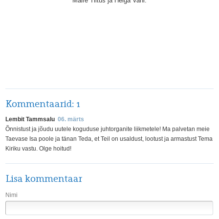
Maire Tiitus ja Helga Vahi.
Kommentaarid:
1
Lembit Tammsalu
06. märts
Õnnistust ja jõudu uutele koguduse juhtorganite liikmetele! Ma palvetan meie
Taevase Isa poole ja tänan Teda, et Teil on usaldust, lootust ja armastust Tema
Kiriku vastu. Olge hoitud!
Lisa kommentaar
Nimi