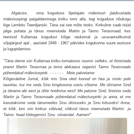
Algatuse, oma koguduse õpetajate mälestust jäädvustada
mälestuspingi paigaldamisega kiriku torni alla, tegi koguduse nõukogu
liige Lembitu Twerdjanski. Täna sai see mõte teoks. Kirikuline saab nüüd
jalga puhata ja tänus meenutada Martin ja Taimo Terasmaad, kes
teenisid Kullamaa kogudust kõige raskemal ja usuvaenulikumal
sõjajärgsel ajal , aastatel 1948 - 1967 pälvides kogukonna suure austuse
ja lugupidamise.
"Täna oleme siin Kullamaa kiriku tornialuses ruumis selleks, et õnnistada
praost Martin Terasmaa ja tema abikaasa organist Taimo Terasmaale
pühendatud mälestuspink. - - - - - - Meie palvetame:
Kõigeväeline Jumal, kõik mis Sina oled loonud on hea ja miski pole
taunitav, kui me seda Sinu kingitusena vastu võtame. Me ülistame Sind
ja täname abi eest ja ühte hoidmise eest! Me palume Sind, õnnista seda
Martin ja Taimo Terasmaale pühendatud mälestuspinki ja anna, et me
kasutaksime seda tänumeeles Sinu ülistuseks ja Sinu kiituseks! Anna,
et kõik, kes siin kirikus viibivad, võiksid tänus meenutada Martini ja
Taimo head töötegemist Sinu viinamäel. Aamen!"