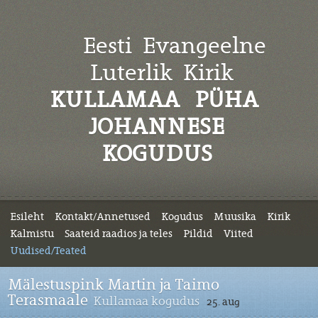
Eesti Evangeelne
Luterlik
Kirik
KULLAMAA PÜHA
JOHANNESE
KOGUDUS
Esileht
Kontakt/Annetused
Kogudus
Muusika
Kirik
Kalmistu
Saateid raadios ja teles
Pildid
Viited
Uudised/Teated
Mälestuspink Martin ja Taimo
Terasmaale
Kullamaa kogudus
25. aug