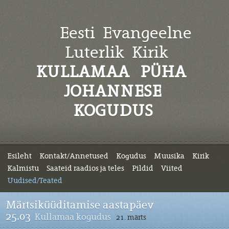
Eesti Evangeelne
Luterlik
Kirik
KULLAMAA PÜHA
JOHANNESE
KOGUDUS
Esileht
Kontakt/Annetused
Kogudus
Muusika
Kirik
Kalmistu
Saateid raadios ja teles
Pildid
Viited
Uudised/Teated
Märtsiküüditamise aastapäev
25.03
Kullamaa kogudus
21. märts