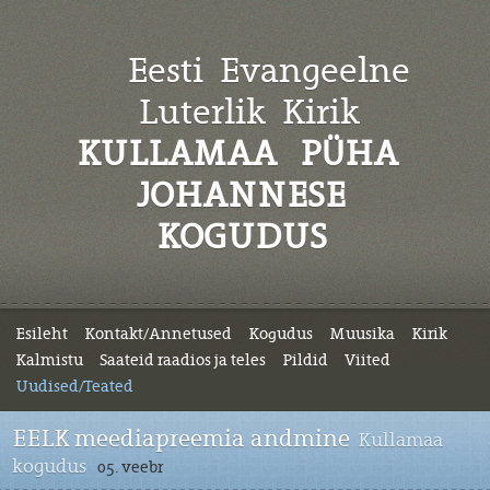
Eesti Evangeelne
Luterlik
Kirik
KULLAMAA PÜHA
JOHANNESE
KOGUDUS
Esileht
Kontakt/Annetused
Kogudus
Muusika
Kirik
Kalmistu
Saateid raadios ja teles
Pildid
Viited
Uudised/Teated
EELK meediapreemia andmine
Kullamaa
kogudus
05. veebr