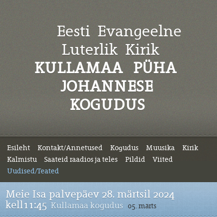
Eesti Evangeelne
Luterlik
Kirik
KULLAMAA PÜHA
JOHANNESE
KOGUDUS
Esileht
Kontakt/Annetused
Kogudus
Muusika
Kirik
Kalmistu
Saateid raadios ja teles
Pildid
Viited
Uudised/Teated
Meie Isa palvepäev 28. märtsil 2024
kell11:45
Kullamaa kogudus
05. märts