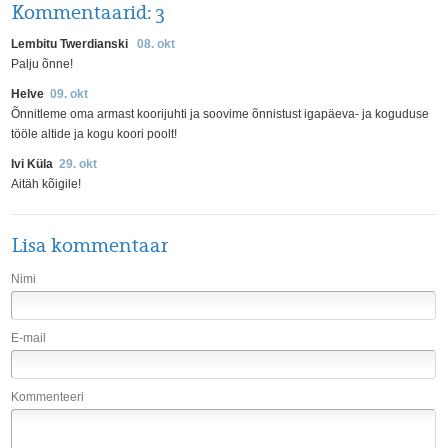
Kommentaarid:
3
Lembitu Twerdianski
08. okt
Palju õnne!
Helve
09. okt
Õnnitleme oma armast koorijuhti ja soovime õnnistust igapäeva- ja koguduse
tööle altide ja kogu koori poolt!
Ivi Küla
29. okt
Aitäh kõigile!
Lisa kommentaar
Nimi
E-mail
Kommenteeri