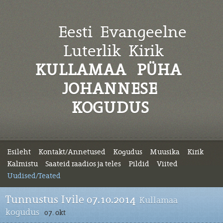
Eesti Evangeelne
Luterlik
Kirik
KULLAMAA PÜHA
JOHANNESE
KOGUDUS
Esileht
Kontakt/Annetused
Kogudus
Muusika
Kirik
Kalmistu
Saateid raadios ja teles
Pildid
Viited
Uudised/Teated
Tunnustus Ivile 07.10.2014
Kullamaa
kogudus
07. okt