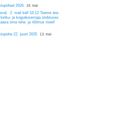
stupühad 2026
16. mai
val, 2. mail kell 10-12 Teeme ära-
 kiriku- ja kogudusemaja ümbruses.
kaasa oma reha ja rõõmus meel!
r
tupüha 22. juuni 2025
13. mai