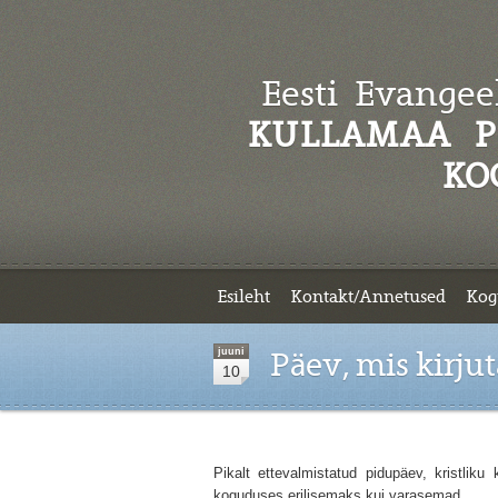
Eesti Evangeel
KULLAMAA P
KO
Esileht
Kontakt/Annetused
Kog
juuni
Päev, mis kirju
10
Pikalt ettevalmistatud pidupäev, kristliku
koguduses erilisemaks kui varasemad.