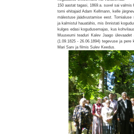
150 aastat tagasi, 1869.a. suvel sai valmis K
torni ehitajaid Adam Kellmann, kelle järg
mälestuse jäädvustamise eest. Tornialuse 
ja kalmistul hauatähis, mis õnnistati kogudu
kulges edasi kogudusemajas, kus kohvilauas
Muuseumi teaduri Kalev Jaago ülevaadet a
(1.09.1825 - 26.06.1894) tegevuse ja pere k
Mari Sarv ja filmis Sulev Keedus.