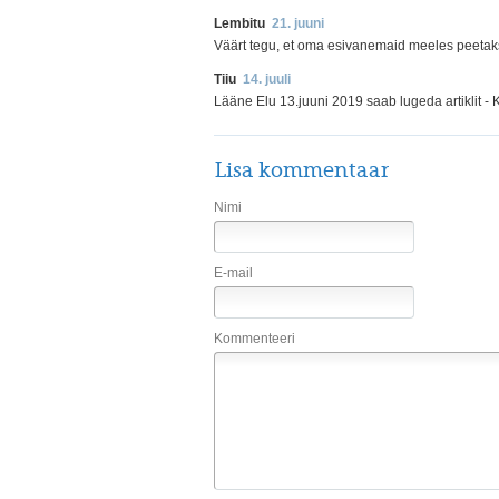
Lembitu
21. juuni
Väärt tegu, et oma esivanemaid meeles peetaks
Tiiu
14. juuli
Lääne Elu 13.juuni 2019 saab lugeda artiklit - K
Lisa kommentaar
Nimi
E-mail
Kommenteeri