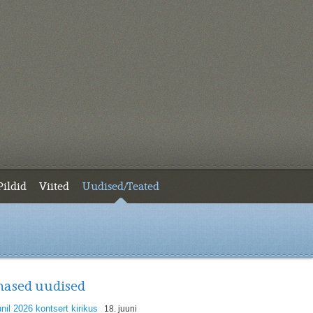
Pildid
Viited
Uudised/Teated
mased uudised
unil 2026 kontsert kirikus
18. juuni