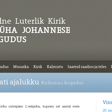
ne Luterlik
Kirik
ÜHA JOHANNESE
GUDUS
udus
Muusika
Kirik
Kalmistu
Saateid raadios ja teles
tati ajalukku
Kullamaa kogudus
Vii
 kiriku sünnipäev 1.nelipüha, kujunes sel aastal meie
20. ju