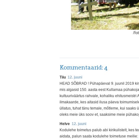
/fo
Kommentaarid:
4
Tiiu
12. juuni
HEAD SÕBRAD ! Pühapäeval 9. juunil 2019 kirj
mis algasid 150. aasta eest Kullamaa pühakojal
kultuuriväärtus rahvale, kohaliku ehitusmeistr
ilmakaarde, kes aitasid ilusa päeva toimumisel
üllatus, tuhat tänu temale, mõtleme, kui saaks 
oleks meie üks soov et, saaksime meie pühakoja
Helve
12. juuni
Kodulehe toimetus palub abi kirikulistelt, kes teg
aidata, palun saata kodulehe toimetuse meil