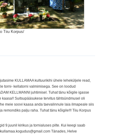
to Tiiu Korpus/
utasime KULLAMAA kultuurikihi ühele leheküljele read,
e torni- kellatorni valmimisega. See on loodud
i ADAM KELLMANNI juhtimisel. Tuhat tänu kõigile igasse
e kaasa!! Suitsupääsukese tervitus tähtsündmusel oli
ühe meie soovi kaasa anda taevalinnule laia ilmapeale siis
 remondiks palju raha. Tuhat tänu kõigile!!! Tiiu Korpus
id 9.juunil kirikus ja tornialuses pilte. Kui keegi saab
ie: kullamaa.kogudus@gmail.com Tänades, Helve