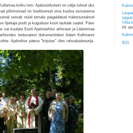
ullamaa kiriku torn. Ajalooürikutest on välja tulnud üks
Kalmi
nevad põlvkonnad on hoolitsenud oma kuulsa esivanema
Laupäe
seinal seisab nüüd temale paigaldatud mälestustahvel
talgud
Võta 
se õpetaja poolt ja koguduse koori laulude saatel. Päev
09. ap
 sai kuulata Eesti Ajalooarhiivi arhivaari ja Läänemaa
Kalmis
rhiivides leiduvatest dokumentidest Adam Kellmanni
ohta. Ajaloolise päeva "kirjutas" üles rahvaluuleuurija
RSS