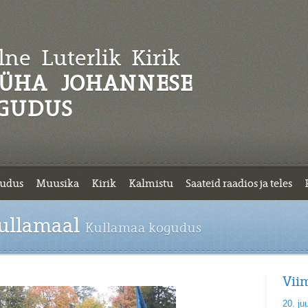
ne Luterlik
Kirik
ÜHA JOHANNESE
GUDUS
udus
Muusika
Kirik
Kalmistu
Saateid raadios ja teles
ullamaal
Kullamaa kogudus
Vii
20. ju