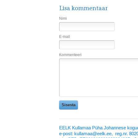
Lisa kommentaar
Nimi
E-mail
Kommenteeri
EELK Kullamaa Püha Johannese kogud
e-post: kullamaa@eelk.ee,
reg.nr. 80