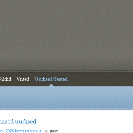
Pildid
Viited
Uudised/Teated
mased uudised
unil 2026 kontsert kirikus
18. juuni