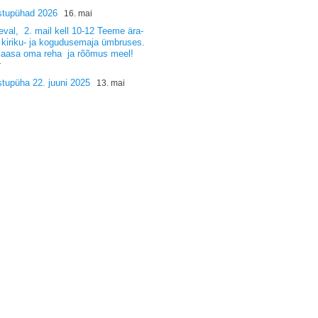
stupühad 2026
16. mai
val, 2. mail kell 10-12 Teeme ära-
 kiriku- ja kogudusemaja ümbruses.
kaasa oma reha ja rõõmus meel!
r
tupüha 22. juuni 2025
13. mai