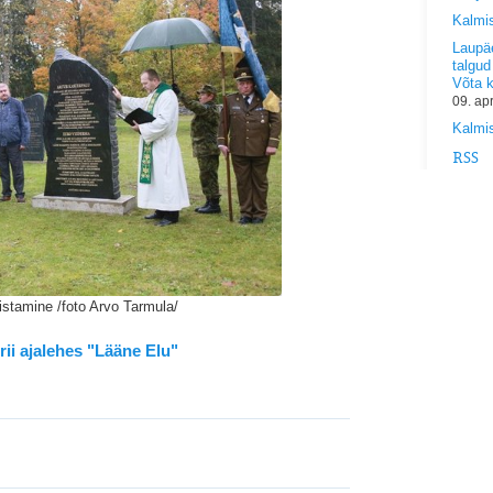
Kalmi
Laupäe
talgud
Võta 
09. ap
Kalmis
RSS
istamine /foto Arvo Tarmula/
ii ajalehes "Lääne Elu"