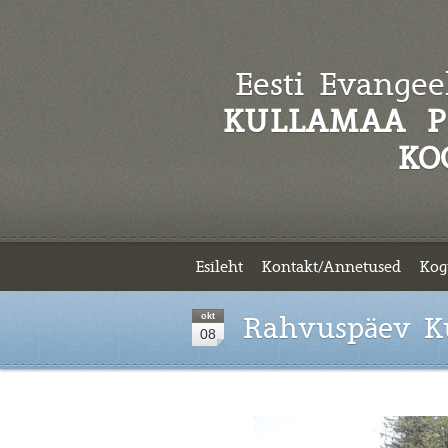
Eesti Evangeel
KULLAMAA P
KO
Esileht
Kontakt/Annetused
Kog
okt
Rahvuspäev K
08