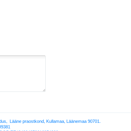
us, Lääne praostkond, Kullamaa, Läänemaa 90701.
209381