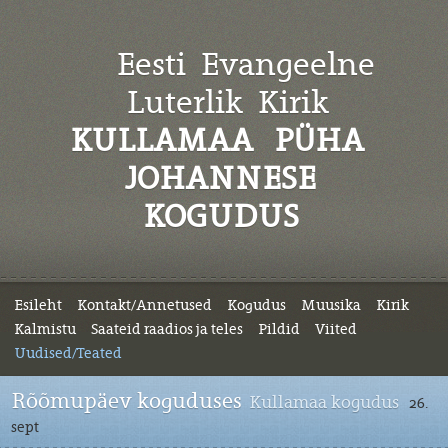
Eesti Evangeelne
Luterlik
Kirik
KULLAMAA PÜHA
JOHANNESE
KOGUDUS
Esileht
Kontakt/Annetused
Kogudus
Muusika
Kirik
Kalmistu
Saateid raadios ja teles
Pildid
Viited
Uudised/Teated
Rõõmupäev koguduses
Kullamaa kogudus
26.
sept