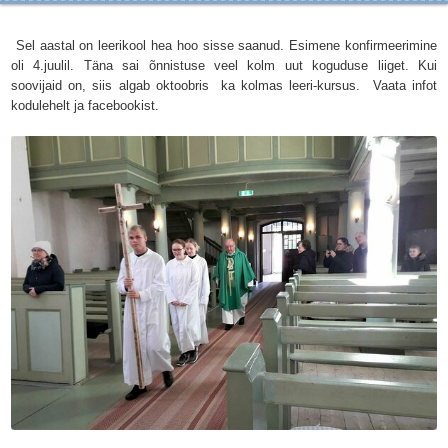
S
el aastal on leerikool hea hoo sisse saanud. Esimene konfirmeerimine
oli 4.juulil. Täna sai õnnistuse veel kolm uut koguduse liiget. Kui
soovijaid on, siis algab oktoobris ka kolmas leeri-kursus. Vaata infot
kodulehelt ja facebookist.