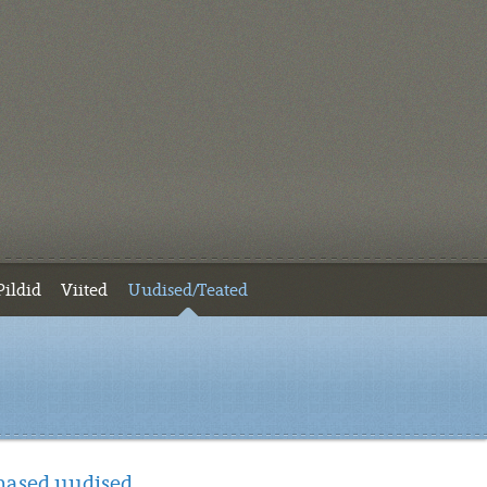
Pildid
Viited
Uudised/Teated
mased uudised