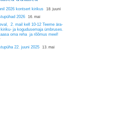
unil 2026 kontsert kirikus
18. juuni
stupühad 2026
16. mai
val, 2. mail kell 10-12 Teeme ära-
 kiriku- ja kogudusemaja ümbruses.
kaasa oma reha ja rõõmus meel!
r
tupüha 22. juuni 2025
13. mai