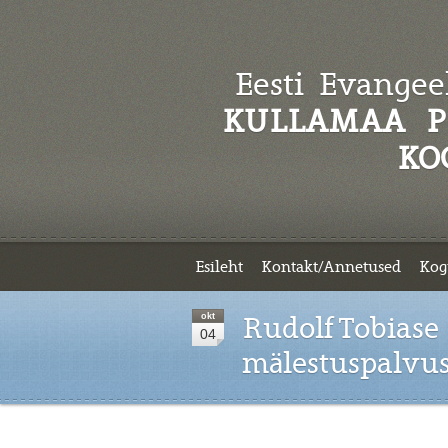
Eesti Evangeel
KULLAMAA P
KO
Esileht
Kontakt/Annetused
Kog
okt
Rudolf Tobiase
04
mälestuspalvu