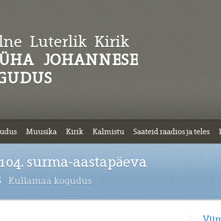
ne Luterlik
Kirik
ÜHA JOHANNESE
GUDUS
udus
Muusika
Kirik
Kalmistu
Saateid raadios ja teles
 104. surma-aastapäeva
s
Kullamaa kogudus
Vii