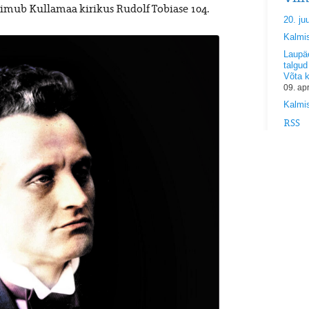
toimub Kullamaa kirikus Rudolf Tobiase 104.
20. ju
Kalmi
Laupäe
talgud
Võta 
09. ap
Kalmis
RSS