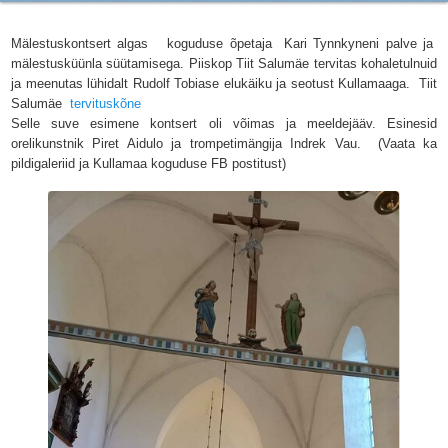
Mälestuskontsert algas koguduse õpetaja Kari Tynnkyneni palve ja
mälestusküünla süütamisega. Piiskop Tiit Salumäe tervitas kohaletulnuid
ja meenutas lühidalt Rudolf Tobiase elukäiku ja seotust Kullamaaga. Tiit
Salumäe
tervituskõne
Selle suve esimene kontsert oli võimas ja meeldejääv. Esinesid
orelikunstnik Piret Aidulo ja trompetimängija Indrek Vau. (Vaata ka
pildigaleriid ja Kullamaa koguduse FB postitust)