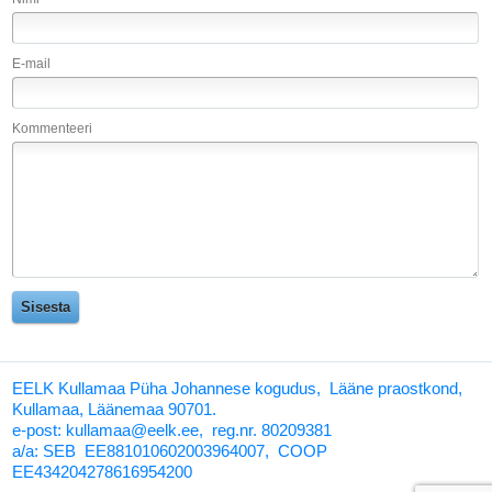
E-mail
Kommenteeri
EELK Kullamaa Püha Johannese kogudus, Lääne praostkond,
Kullamaa, Läänemaa 90701.
e-post: kullamaa@eelk.ee,
reg.nr. 80209381
a/a:
SEB EE881010602003964007, COOP
EE434204278616954200