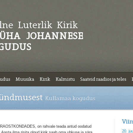
ne Luterlik
Kirik
ÜHA JOHANNESE
GUDUS
udus
Muusika
Kirik
Kalmistu
Saateid raadios ja teles
sündmusest
Kullamaa kogudus
Vii
ID PRAOSTKONDADES, on rahvale teada antud oodatud
20. ju
asta ilma risita olnud kirik saab oma uhkuse ja sära