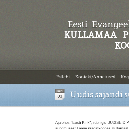
Eesti Evangeel
KULLAMAA P
KO
Esileht
Kontakt/Annetused
Kog
juuni
Uudis sajandi 
03
Ajalehes "Eesti Kirik", rubriigis UUDISE
sündmusest Lääne praostkonnas Kullamaal. A