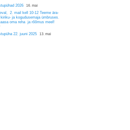
stupühad 2026
16. mai
val, 2. mail kell 10-12 Teeme ära-
 kiriku- ja kogudusemaja ümbruses.
kaasa oma reha ja rõõmus meel!
r
tupüha 22. juuni 2025
13. mai