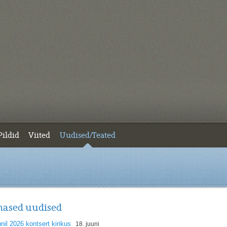
Pildid
Viited
Uudised/Teated
mased uudised
unil 2026 kontsert kirikus
18. juuni