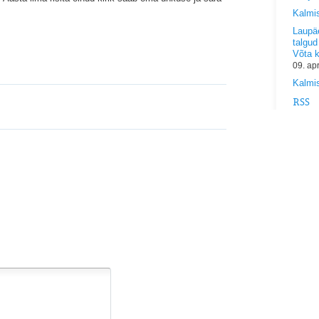
Kalmi
Laupäe
talgud
Võta 
09. ap
Kalmis
RSS