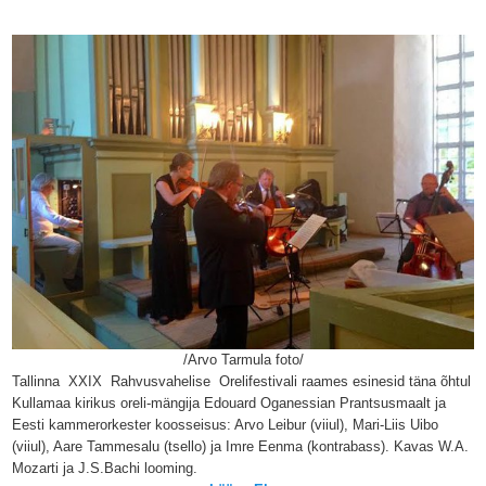
/Arvo Tarmula foto/
Tallinna XXIX Rahvusvahelise Orelifestivali raames esinesid täna õhtul
Kullamaa kirikus oreli-mängija Edouard Oganessian Prantsusmaalt ja
Eesti kammerorkester koosseisus: Arvo Leibur (viiul), Mari-Liis Uibo
(viiul), Aare Tammesalu (tsello) ja Imre Eenma (kontrabass). Kavas W.A.
Mozarti ja J.S.Bachi looming.