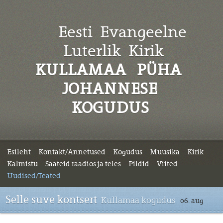
Eesti Evangeelne
Luterlik
Kirik
KULLAMAA PÜHA
JOHANNESE
KOGUDUS
Esileht
Kontakt/Annetused
Kogudus
Muusika
Kirik
Kalmistu
Saateid raadios ja teles
Pildid
Viited
Uudised/Teated
Selle suve kontsert
Kullamaa kogudus
06. aug