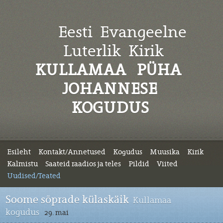
Eesti Evangeelne
Luterlik
Kirik
KULLAMAA PÜHA
JOHANNESE
KOGUDUS
Esileht
Kontakt/Annetused
Kogudus
Muusika
Kirik
Kalmistu
Saateid raadios ja teles
Pildid
Viited
Uudised/Teated
Soome sõprade külaskäik
Kullamaa
kogudus
29. mai