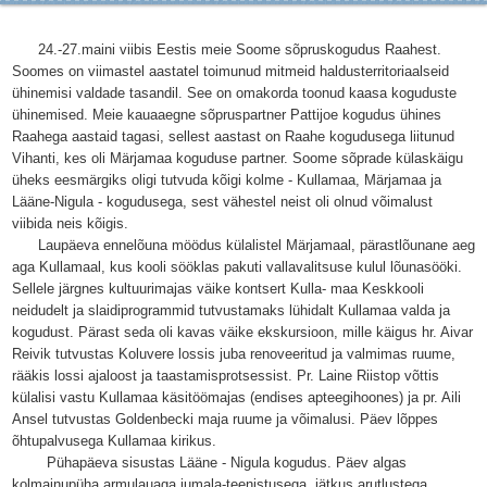
24.-27.maini viibis Eestis meie Soome sõpruskogudus Raahest.
Soomes on viimastel aastatel toimunud mitmeid haldusterritoriaalseid
ühinemisi valdade tasandil. See on omakorda toonud kaasa koguduste
ühinemised. Meie kauaaegne sõpruspartner Pattijoe kogudus ühines
Raahega aastaid tagasi, sellest aastast on Raahe kogudusega liitunud
Vihanti, kes oli Märjamaa koguduse partner. Soome sõprade külaskäigu
üheks eesmärgiks oligi tutvuda kõigi kolme - Kullamaa, Märjamaa ja
Lääne-Nigula - kogudusega, sest vähestel neist oli olnud võimalust
viibida neis kõigis.
Laupäeva ennelõuna möödus külalistel Märjamaal, pärastlõunane aeg
aga Kullamaal, kus kooli sööklas pakuti vallavalitsuse kulul lõunasööki.
Sellele järgnes kultuurimajas väike kontsert Kulla- maa Keskkooli
neidudelt ja slaidiprogrammid tutvustamaks lühidalt Kullamaa valda ja
kogudust. Pärast seda oli kavas väike ekskursioon, mille käigus hr. Aivar
Reivik tutvustas Koluvere lossis juba renoveeritud ja valmimas ruume,
rääkis lossi ajaloost ja taastamisprotsessist. Pr. Laine Riistop võttis
külalisi vastu Kullamaa käsitöömajas (endises apteegihoones) ja pr. Aili
Ansel tutvustas Goldenbecki maja ruume ja võimalusi. Päev lõppes
õhtupalvusega Kullamaa kirikus.
Pühapäeva sisustas Lääne - Nigula kogudus. Päev algas
kolmainupüha armulauaga jumala-teenistusega, jätkus arutlustega