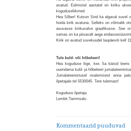
avatud. Eelmistel aastatel on kiriku ukse
koguduseliikmed.
Hea Sõber! Kutsun Sind ka algaval suvel o
hoida kirik avatuna. Selleks on võimalik ot
asuvasse kirikuvalve graafikusse. See o
samas on ka piisavalt aega endassesüüvim
Kirik on avatud suvekuudel laupäeviti kell 11
Tule kuld- või hõbeleeri!
Hea koguduse liige, kes Sa käisid leeris
uuendama kuld- ja hõbeleeri jumalateenistusel
Jumalateenistusel osalemisest anna pal
õpetajale tel 5530045. Tere tulemast!
Koguduse õpetaja
Lembit Tammsalu
Kommentaarid puuduvad