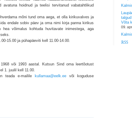
d avatuna hoidnud ja teelisi tervitanud vabatahtlikud
Kalmi
Laupäe
hverdama mõni tund oma aega, et olla kirikuvalves ja
talgud
Võta 
sida endale sobiv päev ja oma nimi kirja panna kirikus
09. ap
n hea võimalus kohtuda huvitavate inimestega, aga
Kalmis
iseks.
.00-15.00 ja pühapäeviti kell 11.00-14.00.
RSS
 1968 või 1993 aastal. Kutsun Sind oma leertõotust
 1. juulil kell 11.00.
un teada e-mailile
kullamaa@eelk.ee
või koguduse