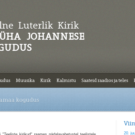
ne Luterlik
Kirik
ÜHA JOHANNESE
GUDUS
udus
Muusika
Kirik
Kalmistu
Saateid raadios ja teles
lamaa kogudus
Vii
20. ju
 "Teeliste kirikud" raames nädalavahetustel teelistele