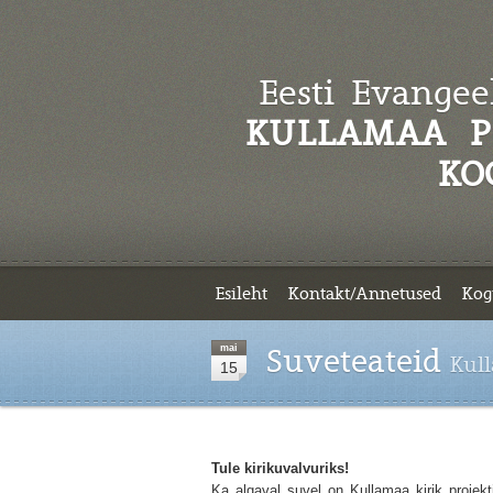
Eesti Evangeel
KULLAMAA P
KO
Esileht
Kontakt/Annetused
Kog
mai
Suveteateid
Kul
15
Tule kirikuvalvuriks!
Ka algaval suvel on Kullamaa kirik projekti