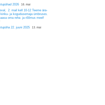
stupühad 2026
16. mai
val, 2. mail kell 10-12 Teeme ära-
 kiriku- ja kogudusemaja ümbruses.
kaasa oma reha ja rõõmus meel!
r
tupüha 22. juuni 2025
13. mai