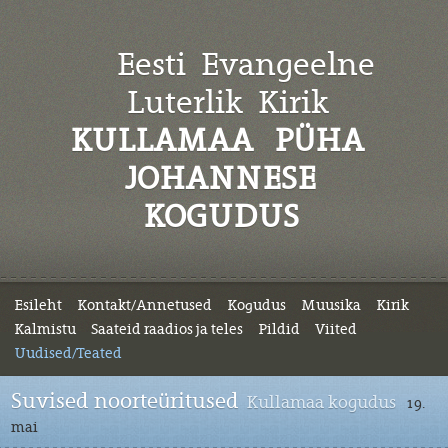
Eesti Evangeelne
Luterlik
Kirik
KULLAMAA PÜHA
JOHANNESE
KOGUDUS
Esileht
Kontakt/Annetused
Kogudus
Muusika
Kirik
Kalmistu
Saateid raadios ja teles
Pildid
Viited
Uudised/Teated
Suvised noorteüritused
Kullamaa kogudus
19.
mai