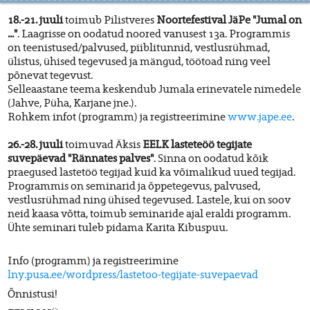
18.-21. juuli
toimub Pilistveres
Noortefestival JäPe "Jumal on
..."
. Laagrisse on oodatud noored vanusest 13a. Programmis
on teenistused/palvused, piiblitunnid, vestlusrühmad,
ülistus, ühised tegevused ja mängud, töötoad ning veel
põnevat tegevust.
Selleaastane teema keskendub Jumala erinevatele nimedele
(Jahve, Püha, Karjane jne.).
Rohkem infot (programm) ja registreerimine
www.jape.ee
.
26.-28. juuli
toimuvad Äksis
EELK lasteteöö tegijate
suvepäevad "Rännates palves"
. Sinna on oodatud kõik
praegused lastetöö tegijad kuid ka võimalikud uued tegijad.
Programmis on seminarid ja õppetegevus, palvused,
vestlusrühmad ning ühised tegevused. Lastele, kui on soov
neid kaasa võtta, toimub seminaride ajal eraldi programm.
Ühte seminari tuleb pidama Karita Kibuspuu.
Info (programm) ja registreerimine
lny.pusa.ee/wordpress/lastetoo-tegijate-suvepaevad
Õnnistusi!