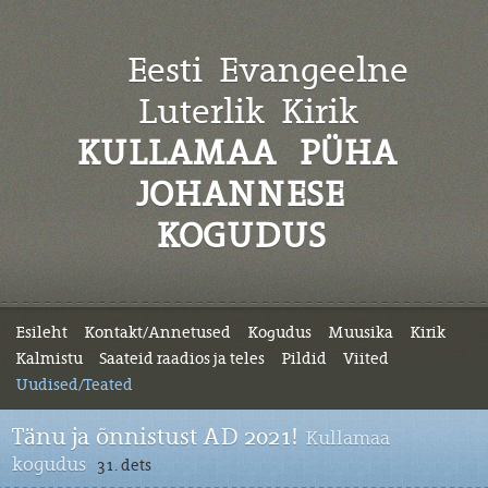
Eesti Evangeelne
Luterlik
Kirik
KULLAMAA PÜHA
JOHANNESE
KOGUDUS
Esileht
Kontakt/Annetused
Kogudus
Muusika
Kirik
Kalmistu
Saateid raadios ja teles
Pildid
Viited
Uudised/Teated
Tänu ja õnnistust AD 2021!
Kullamaa
kogudus
31. dets