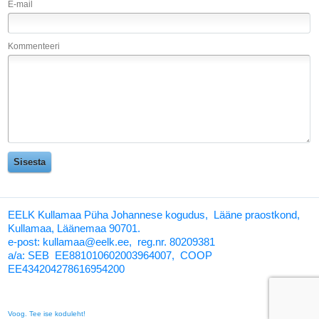
E-mail
Kommenteeri
EELK Kullamaa Püha Johannese kogudus, Lääne praostkond,
Kullamaa, Läänemaa 90701.
e-post: kullamaa@eelk.ee,
reg.nr. 80209381
a/a:
SEB EE881010602003964007, COOP
EE434204278616954200
Voog. Tee ise koduleht!