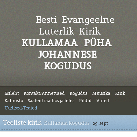
Eesti Evangeelne
Luterlik
Kirik
KULLAMAA PÜHA
JOHANNESE
KOGUDUS
Esileht
Kontakt/Annetused
Kogudus
Muusika
Kirik
Kalmistu
Saateid raadios ja teles
Pildid
Viited
Uudised/Teated
Teeliste kirik
Kullamaa kogudus
29. sept