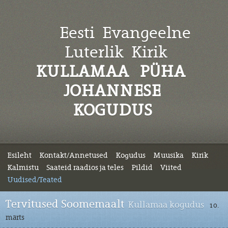
Eesti Evangeelne
Luterlik
Kirik
KULLAMAA PÜHA
JOHANNESE
KOGUDUS
Esileht
Kontakt/Annetused
Kogudus
Muusika
Kirik
Kalmistu
Saateid raadios ja teles
Pildid
Viited
Uudised/Teated
Tervitused Soomemaalt
Kullamaa kogudus
10.
märts