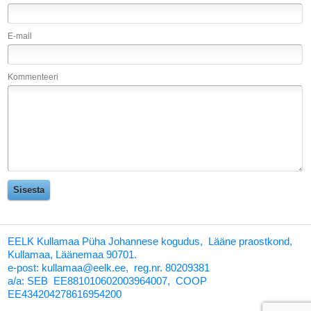
E-mail
Kommenteeri
EELK Kullamaa Püha Johannese kogudus, Lääne praostkond,
Kullamaa, Läänemaa 90701.
e-post: kullamaa@eelk.ee,
reg.nr. 80209381
a/a:
SEB EE881010602003964007, COOP
EE434204278616954200