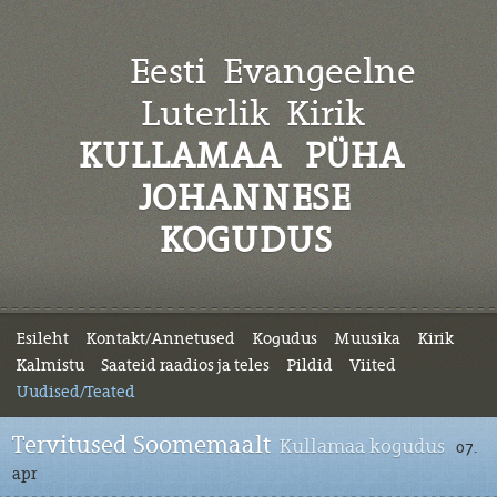
Eesti Evangeelne
Luterlik
Kirik
KULLAMAA PÜHA
JOHANNESE
KOGUDUS
Esileht
Kontakt/Annetused
Kogudus
Muusika
Kirik
Kalmistu
Saateid raadios ja teles
Pildid
Viited
Uudised/Teated
Tervitused Soomemaalt
Kullamaa kogudus
07.
apr