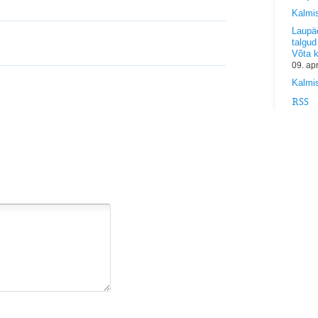
Kalmi
Laupäe
talgud
Võta 
09. ap
Kalmis
RSS