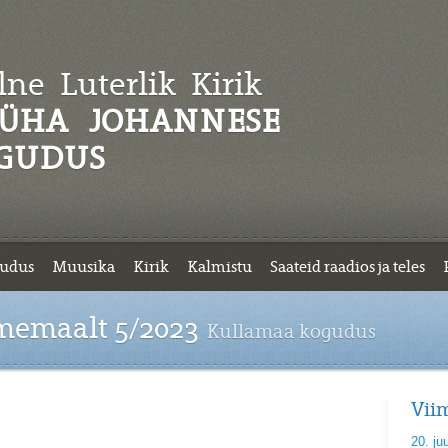
ne Luterlik
Kirik
ÜHA JOHANNESE
GUDUS
udus
Muusika
Kirik
Kalmistu
Saateid raadios ja teles
memaalt 5/2023
Kullamaa kogudus
Vii
20. ju