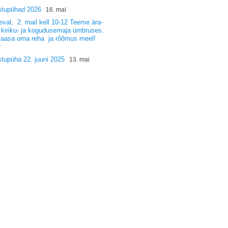
stupühad 2026
16. mai
val, 2. mail kell 10-12 Teeme ära-
 kiriku- ja kogudusemaja ümbruses.
kaasa oma reha ja rõõmus meel!
r
tupüha 22. juuni 2025
13. mai