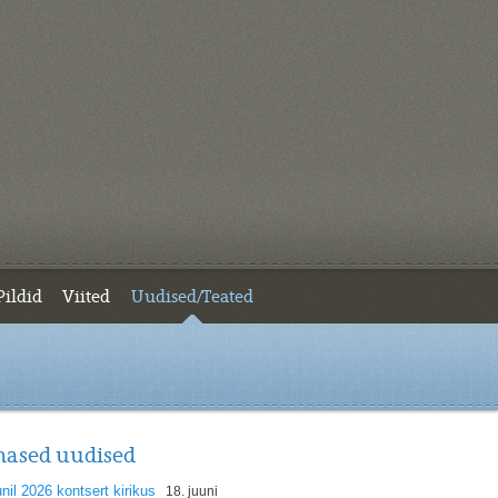
Pildid
Viited
Uudised/Teated
mased uudised
unil 2026 kontsert kirikus
18. juuni