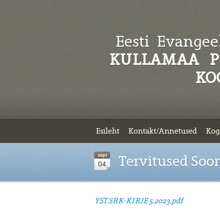
Eesti Evangeel
KULLAMAA P
KO
Esileht
Kontakt/Annetused
Kog
sept
Tervitused Soo
04
YST.SRK-KIRJE 5.2023.pdf