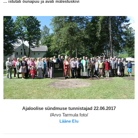
... istutati õunapuu ja avati mälestuskivi
Ajaloolise sündmuse tunnistajad 22.06.2017
/
Arvo Tarmula foto/
Lääne Elu