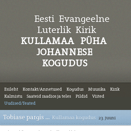
Eesti Evangeelne
Luterlik
Kirik
KULLAMAA PÜHA
JOHANNESE
KOGUDUS
Esileht
Kontakt/Annetused
Kogudus
Muusika
Kirik
Kalmistu
Saateid raadios ja teles
Pildid
Viited
Uudised/Teated
Tobiase pargis ...
Kullamaa kogudus
23. juuni