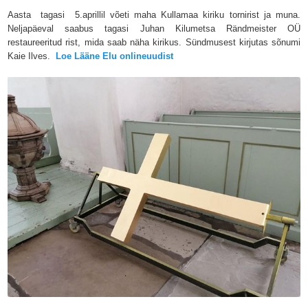
Aasta tagasi 5.aprillil võeti maha Kullamaa kiriku tornirist ja muna.
Neljapäeval saabus tagasi Juhan Kilumetsa Rändmeister OÜ
restaureeritud rist, mida saab näha kirikus. Sündmusest kirjutas sõnumi
Kaie Ilves.
Loe Lääne Elu onlineuudist