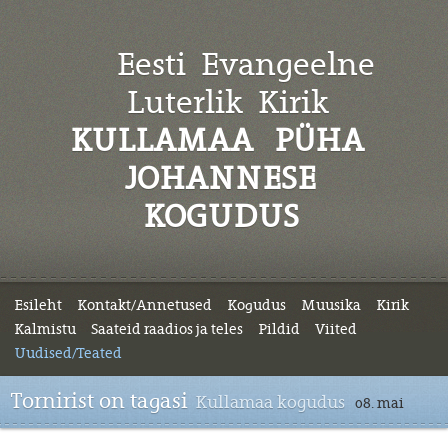
Eesti Evangeelne
Luterlik
Kirik
KULLAMAA PÜHA
JOHANNESE
KOGUDUS
Esileht
Kontakt/Annetused
Kogudus
Muusika
Kirik
Kalmistu
Saateid raadios ja teles
Pildid
Viited
Uudised/Teated
Tornirist on tagasi
Kullamaa kogudus
08. mai