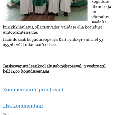
koguduse
liikmeks ja
on
võimalus
saada ka
kiiriklik laulatus, olla ristivader, valida ja olla koguduse
juhtorganitesse jne.
Lisainfo saab koguduseõpetaja Kari Tynkkynenilt, tel 53
055761 või kullamaa@eelk.ee.
Täiskasvanute leerikool alustab neljapäeval, 2 veebruaril
kell 14.00 kogudusemajas
Kommentaarid puuduvad
Lisa kommentaar
Nimi