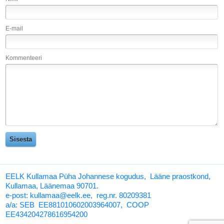
E-mail
Kommenteeri
EELK Kullamaa Püha Johannese kogudus, Lääne praostkond,
Kullamaa, Läänemaa 90701.
e-post: kullamaa@eelk.ee,
reg.nr. 80209381
a/a:
SEB EE881010602003964007, COOP
EE434204278616954200