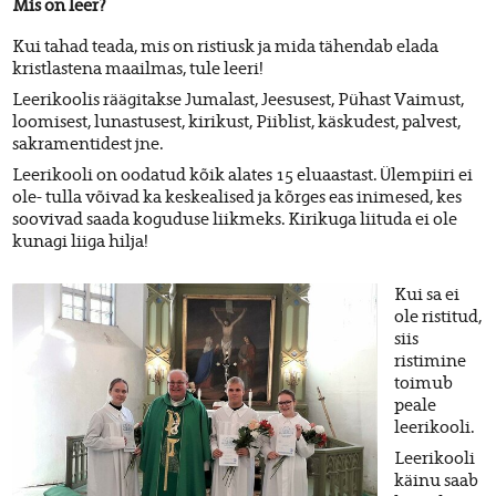
Mis on leer?
Kui tahad teada, mis on ristiusk ja mida tähendab elada
kristlastena maailmas, tule leeri!
Leerikoolis räägitakse Jumalast, Jeesusest, Pühast Vaimust,
loomisest, lunastusest, kirikust, Piiblist, käskudest, palvest,
sakramentidest jne.
Leerikooli on oodatud kõik alates 15 eluaastast. Ülempiiri ei
ole- tulla võivad ka keskealised ja kõrges eas inimesed, kes
soovivad saada koguduse liikmeks. Kirikuga liituda ei ole
kunagi liiga hilja!
Kui sa ei
ole ristitud,
siis
ristimine
toimub
peale
leerikooli.
Leerikooli
käinu saab