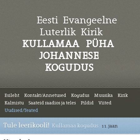
Eesti Evangeelne
Luterlik
Kirik
KULLAMAA PÜHA
JOHANNESE
KOGUDUS
Esileht
Kontakt/Annetused
Kogudus
Muusika
Kirik
Kalmistu
Saateid raadios ja teles
Pildid
Viited
Uudised/Teated
Tule leerikooli!
Kullamaa kogudus
11. jaan