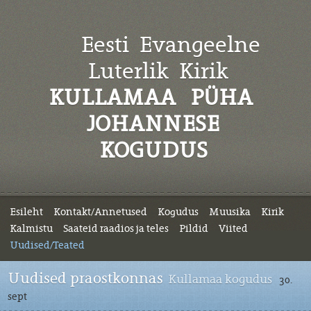
Eesti Evangeelne
Luterlik
Kirik
KULLAMAA PÜHA
JOHANNESE
KOGUDUS
Esileht
Kontakt/Annetused
Kogudus
Muusika
Kirik
Kalmistu
Saateid raadios ja teles
Pildid
Viited
Uudised/Teated
Uudised praostkonnas
Kullamaa kogudus
30.
sept