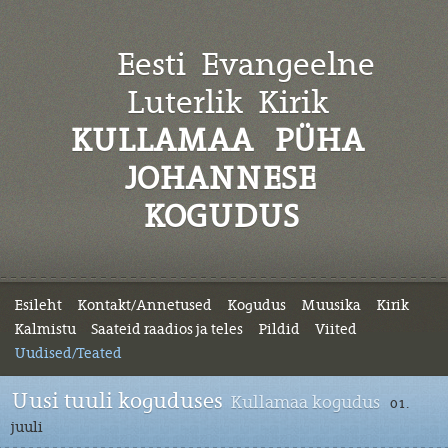
Eesti Evangeelne
Luterlik
Kirik
KULLAMAA PÜHA
JOHANNESE
KOGUDUS
Esileht
Kontakt/Annetused
Kogudus
Muusika
Kirik
Kalmistu
Saateid raadios ja teles
Pildid
Viited
Uudised/Teated
Uusi tuuli koguduses
Kullamaa kogudus
01.
juuli