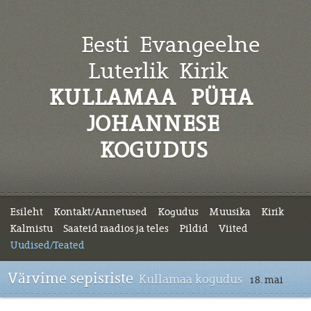
Eesti Evangeelne
Luterlik
Kirik
KULLAMAA PÜHA
JOHANNESE
KOGUDUS
Esileht
Kontakt/Annetused
Kogudus
Muusika
Kirik
Kalmistu
Saateid raadios ja teles
Pildid
Viited
Uudised/Teated
Värvime sepisriste
Kullamaa kogudus
18. mai