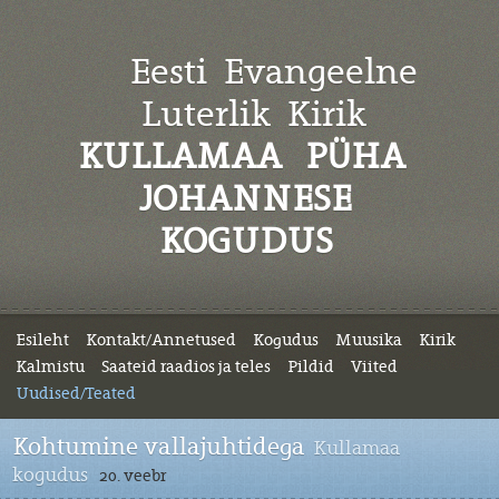
Eesti Evangeelne
Luterlik
Kirik
KULLAMAA PÜHA
JOHANNESE
KOGUDUS
Esileht
Kontakt/Annetused
Kogudus
Muusika
Kirik
Kalmistu
Saateid raadios ja teles
Pildid
Viited
Uudised/Teated
Kohtumine vallajuhtidega
Kullamaa
kogudus
20. veebr