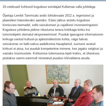
19.veebruaril kohtusid koguduse esindajad Kullamaa valla juhtidega.
Õpetaja Lembit Tammsalu andis lühiülevaate 2012.a. tegmistest ja
plaanidest käesolevaks aastaks. Edasi jätkus arutelu koguduse
kinnisvara teemadel, selle seisukorrast ja vajalikest investeeringutest.
Koguduse juhtidena pidime nõustuma terava kriitikaga kiriku kui
turismiobjekti olematul eksponeerimisel. Puudub igasugune informatsioon
kirikuga seotud kultuuri-ja ajaloomälestiste kohta, väga halvas
seisukorras on balti-saksa aadelkonna hauaplatsid, suvisest avatud
kirikust ei piisa, kui puudub kompetentne inimene, kes jagaks selgitusi ja
vastaks küsimustele. Kohtumise tulemusena lepiti kokku, et üheskoos
püütakse samm-sammult nimetatud puudusi kõrvaldama asuda.